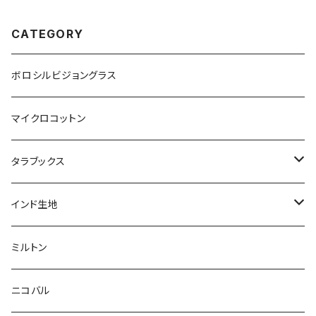
CATEGORY
ボロシルビジョングラス
マイクロコットン
タラブックス
本
インド生地
ポストカード
ブロックプリント
ミルトン
アートプリント
アジュラック
ニコバル