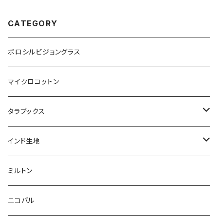
CATEGORY
ボロシルビジョングラス
マイクロコットン
タラブックス
本
インド生地
ポストカード
ブロックプリント
ミルトン
アートプリント
アジュラック
ニコバル